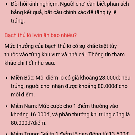
Đòi hỏi kinh nghiệm: Người chơi cần biết phân tích
bảng kết quả, bắt cầu chính xác để tăng tỷ lệ
trúng.
Bạch thủ lô Iwin ăn bao nhiêu?
Mức thưởng của bạch thủ lô có sự khác biệt tùy
thuộc vào từng khu vực và nhà cái. Thông tin tham
khảo chi tiết như sau:
Miền Bắc: Mỗi điểm lô có giá khoảng 23.000đ; nếu
trúng, người chơi nhận được khoảng 80.000đ cho
mỗi điểm.
Miền Nam: Mức cược cho 1 điểm thường vào
khoảng 16.000đ, và phần thưởng khi trúng cũng là
80.000đ/điểm.
Miền Trung: Giá trị 1 điểm lô dao động từ 13.500đ