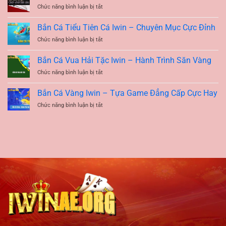
Iwin
Cho
Cao
Chức năng bình luận bị tắt
ở
Game
Anh
Bài
Bài
Em
Cào
Bắn Cá Tiểu Tiên Cá Iwin – Chuyên Mục Cực Đỉnh
Siêu
Iwin
Lôi
Chức năng bình luận bị tắt
ở
Cùng
Cuốn
Bắn
Nhiều
Trong
Cá
Lối
Bắn Cá Vua Hải Tặc Iwin – Hành Trình Săn Vàng
Năm
Tiểu
Chơi
2026
Chức năng bình luận bị tắt
ở
Tiên
Hấp
Bắn
Cá
Dẫn
Cá
Iwin
Bắn Cá Vàng Iwin – Tựa Game Đẳng Cấp Cực Hay
2025
Vua
–
Chức năng bình luận bị tắt
ở
Hải
Chuyên
Bắn
Tặc
Mục
Cá
Iwin
Cực
Vàng
–
Đỉnh
Iwin
Hành
–
Trình
Tựa
Săn
Game
Vàng
Đẳng
Cấp
Cực
Hay