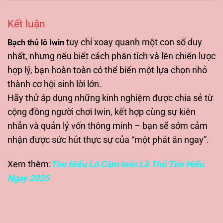
Kết luận
tuy chỉ xoay quanh một con số duy
Bạch thủ lô Iwin
nhất, nhưng nếu biết cách phân tích và lên chiến lược
hợp lý, bạn hoàn toàn có thể biến một lựa chọn nhỏ
thành cơ hội sinh lời lớn.
Hãy thử áp dụng những kinh nghiệm được chia sẻ từ
cộng đồng người chơi Iwin, kết hợp cùng sự kiên
nhẫn và quản lý vốn thông minh – bạn sẽ sớm cảm
nhận được sức hút thực sự của “một phát ăn ngay”.
Xem thêm:
Tìm Hiểu Lô Câm Iwin Lô Thủ Tìm Hiểu
Ngay 2025