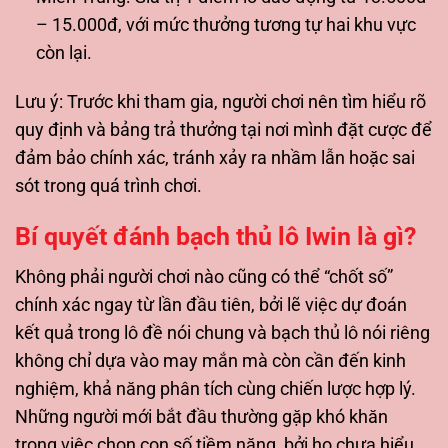
– 15.000đ, với mức thưởng tương tự hai khu vực
còn lại.
Lưu ý: Trước khi tham gia, người chơi nên tìm hiểu rõ
quy định và bảng trả thưởng tại nơi mình đặt cược để
đảm bảo chính xác, tránh xảy ra nhầm lẫn hoặc sai
sót trong quá trình chơi.
Bí quyết đánh bạch thủ lô Iwin là gì?
Không phải người chơi nào cũng có thể “chốt số”
chính xác ngay từ lần đầu tiên, bởi lẽ việc dự đoán
kết quả trong lô đề nói chung và bạch thủ lô nói riêng
không chỉ dựa vào may mắn mà còn cần đến kinh
nghiệm, khả năng phân tích cùng chiến lược hợp lý.
Những người mới bắt đầu thường gặp khó khăn
trong việc chọn con số tiềm năng, bởi họ chưa hiểu