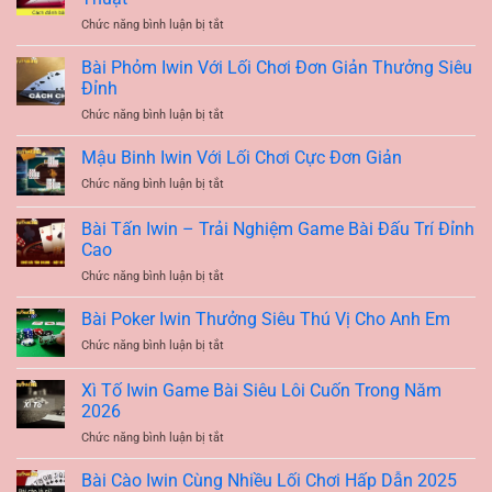
–
Rủi
Chức năng bình luận bị tắt
ở
Vui
Hấp
Bài
Chơi
Dẫn
Liêng
Trúng
Bài Phỏm Iwin Với Lối Chơi Đơn Giản Thưởng Siêu
Iwin
Thưởng
Đỉnh
–
Cực
Chức năng bình luận bị tắt
ở
Trò
Khủng
Bài
Chơi
Phỏm
Mậu Binh Iwin Với Lối Chơi Cực Đơn Giản
Bài
Iwin
Hấp
Chức năng bình luận bị tắt
ở
Với
Dẫn
Mậu
Lối
Chiến
Binh
Bài Tấn Iwin – Trải Nghiệm Game Bài Đấu Trí Đỉnh
Chơi
Thuật
Iwin
Đơn
Cao
Với
Giản
Chức năng bình luận bị tắt
ở
Lối
Thưởng
Bài
Chơi
Siêu
Tấn
Cực
Bài Poker Iwin Thưởng Siêu Thú Vị Cho Anh Em
Đỉnh
Iwin
Đơn
Chức năng bình luận bị tắt
ở
–
Giản
Bài
Trải
Poker
Xì Tố Iwin Game Bài Siêu Lôi Cuốn Trong Năm
Nghiệm
Iwin
Game
2026
Thưởng
Bài
Chức năng bình luận bị tắt
ở
Siêu
Đấu
Xì
Thú
Trí
Tố
Vị
Bài Cào Iwin Cùng Nhiều Lối Chơi Hấp Dẫn 2025
Đỉnh