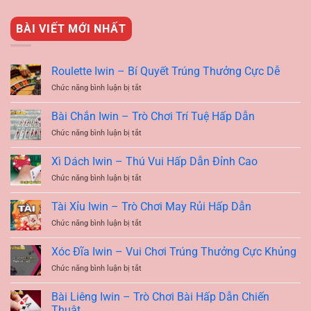
BÀI VIẾT MỚI NHẤT
Roulette Iwin – Bí Quyết Trúng Thưởng Cực Dễ
Chức năng bình luận bị tắt
ở
Roulette
Iwin
Bài Chắn Iwin – Trò Chơi Trí Tuệ Hấp Dẫn
–
Chức năng bình luận bị tắt
ở
Bí
Bài
Quyết
Chắn
Trúng
Xì Dách Iwin – Thú Vui Hấp Dẫn Đỉnh Cao
Iwin
Thưởng
Chức năng bình luận bị tắt
ở
–
Cực
Xì
Trò
Dễ
Dách
Chơi
Tài Xỉu Iwin – Trò Chơi May Rủi Hấp Dẫn
Iwin
Trí
Chức năng bình luận bị tắt
ở
–
Tuệ
Tài
Thú
Hấp
Xỉu
Vui
Xóc Đĩa Iwin – Vui Chơi Trúng Thưởng Cực Khủng
Dẫn
Iwin
Hấp
Chức năng bình luận bị tắt
ở
–
Dẫn
Xóc
Trò
Đỉnh
Đĩa
Chơi
Bài Liêng Iwin – Trò Chơi Bài Hấp Dẫn Chiến
Cao
Iwin
May
Thuật