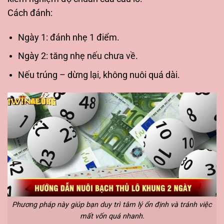
Cách đánh:
Ngày 1: đánh nhẹ 1 điểm.
Ngày 2: tăng nhẹ nếu chưa về.
Nếu trúng – dừng lại, không nuôi quá dài.
Phương pháp này giúp bạn duy trì tâm lý ổn định và tránh việc
mất vốn quá nhanh.