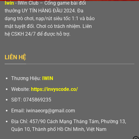
Iwin
- IWin Club – Cổng game bài đổi
thưởng UY TÍN HÀNG ĐẦU 2024. Đa
dạng trò chơi, nạp/rút siêu tốc 1:1 và bảo
mật tuyệt đối. Chơi có trách nhiệm. Liên
hệ CSKH 24/7 để được hỗ trợ.
LIÊN HỆ
Thương Hiệu:
IWIN
Website:
https://invyscode.co/
SĐT:
0745869235
Email:
iwinaeorg@gmail.com
Địa Chỉ:
457/90 Cách Mạng Tháng Tám, Phường 13,
Quận 10, Thành phố Hồ Chí Minh, Việt Nam