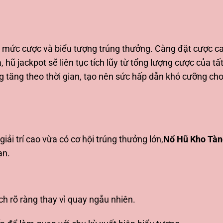
o mức cược và biểu tượng trúng thưởng. Càng đặt cược ca
 hũ jackpot sẽ liên tục tích lũy từ tổng lượng cược của tấ
g tăng theo thời gian, tạo nên sức hấp dẫn khó cưỡng cho
i trí cao vừa có cơ hội trúng thưởng lớn,
Nổ Hũ Kho Tàn
ạn.
ch rõ ràng thay vì quay ngẫu nhiên.