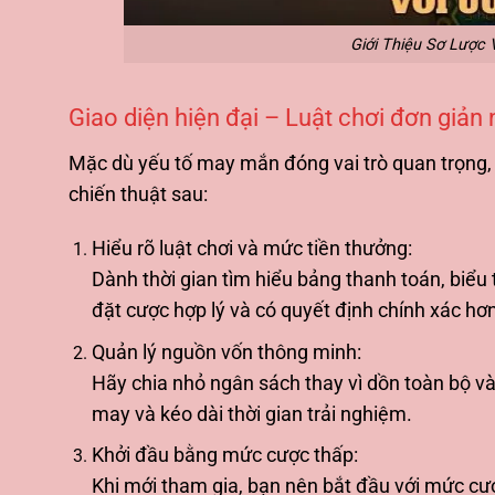
Giới Thiệu Sơ Lược
Giao diện hiện đại – Luật chơi đơn giản
Mặc dù yếu tố may mắn đóng vai trò quan trọng,
chiến thuật sau:
Hiểu rõ luật chơi và mức tiền thưởng:
Dành thời gian tìm hiểu bảng thanh toán, biểu
đặt cược hợp lý và có quyết định chính xác hơn
Quản lý nguồn vốn thông minh:
Hãy chia nhỏ ngân sách thay vì dồn toàn bộ và
may và kéo dài thời gian trải nghiệm.
Khởi đầu bằng mức cược thấp:
Khi mới tham gia, bạn nên bắt đầu với mức cư