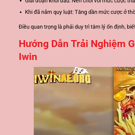
Giai đoạn khởi đầu: Nên chơi với mức cược thấ
Khi đã nắm quy luật: Tăng dần mức cược ở thời
Điều quan trọng là phải duy trì tâm lý ổn định, 
Hướng Dẫn Trải Nghiệm 
Iwin