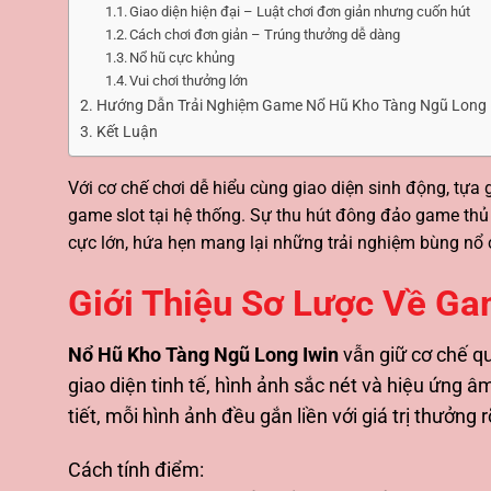
Giao diện hiện đại – Luật chơi đơn giản nhưng cuốn hút
Cách chơi đơn giản – Trúng thưởng dễ dàng
Nổ hũ cực khủng
Vui chơi thưởng lớn
Hướng Dẫn Trải Nghiệm Game Nổ Hũ Kho Tàng Ngũ Long 
Kết Luận
Với cơ chế chơi dễ hiểu cùng giao diện sinh động, tự
game slot tại hệ thống. Sự thu hút đông đảo game thủ
cực lớn, hứa hẹn mang lại những trải nghiệm bùng nổ c
Giới Thiệu Sơ Lược Về G
Nổ Hũ Kho Tàng Ngũ Long Iwin
vẫn giữ cơ chế qu
giao diện tinh tế, hình ảnh sắc nét và hiệu ứng 
tiết, mỗi hình ảnh đều gắn liền với giá trị thưởng
Cách tính điểm: