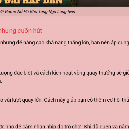
 Về Game Nổ Hũ Kho Tàng Ngũ Long Iwin
 nhưng cuốn hút
 nhưng để nâng cao khả năng thắng lớn, bạn nên áp dụn
 tượng đặc biệt và cách kích hoạt vòng quay thưởng sẽ gi
.
o vài lượt quay lớn. Cách này giúp bạn có thêm cơ hội th
ợc nhỏ để cảm nhận nhịp độ trò chơi. Khi đã quen và nắ