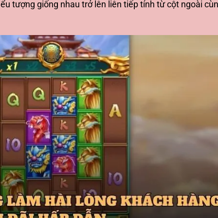
ểu tượng giống nhau trở lên liên tiếp tính từ cột ngoài cù