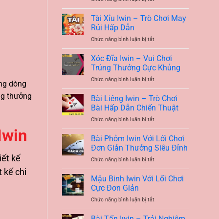
Trò
Xì
Chơi
Dách
Tài Xỉu Iwin – Trò Chơi May
Trí
Iwin
Tuệ
Rủi Hấp Dẫn
–
Hấp
Chức năng bình luận bị tắt
ở
Thú
Dẫn
Tài
Vui
Xỉu
Xóc Đĩa Iwin – Vui Chơi
Hấp
Iwin
Dẫn
Trúng Thưởng Cực Khủng
–
Đỉnh
Chức năng bình luận bị tắt
ở
Trò
Cao
ong dòng
Xóc
Chơi
ng thưởng
Đĩa
Bài Liêng Iwin – Trò Chơi
May
Iwin
Rủi
Bài Hấp Dẫn Chiến Thuật
–
Hấp
Chức năng bình luận bị tắt
ở
Vui
Dẫn
Bài
Iwin
Chơi
Liêng
Bài Phỏm Iwin Với Lối Chơi
Trúng
Iwin
Thưởng
Đơn Giản Thưởng Siêu Đỉnh
–
Cực
iết kế
Chức năng bình luận bị tắt
ở
Trò
Khủng
Bài
Chơi
 kế chi
Phỏm
Mậu Binh Iwin Với Lối Chơi
Bài
Iwin
Hấp
Cực Đơn Giản
Với
Dẫn
Chức năng bình luận bị tắt
ở
Lối
Chiến
Mậu
Chơi
Thuật
Binh
Bài Tấn Iwin – Trải Nghiệm
Đơn