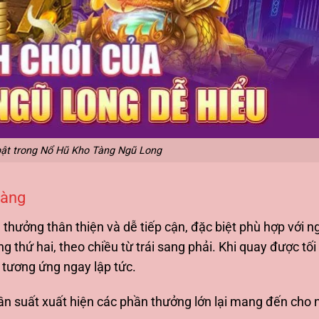
bật trong Nổ Hũ Kho Tàng Ngũ Long
dàng
 thưởng thân thiện và dễ tiếp cận, đặc biệt phù hợp với n
 thứ hai, theo chiều từ trái sang phải. Khi quay được tối 
 tương ứng ngay lập tức.
tần suất xuất hiện các phần thưởng lớn lại mang đến cho 