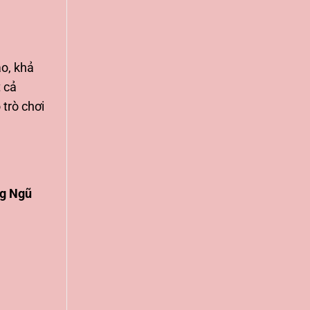
o, khả
t cả
 trò chơi
g Ngũ