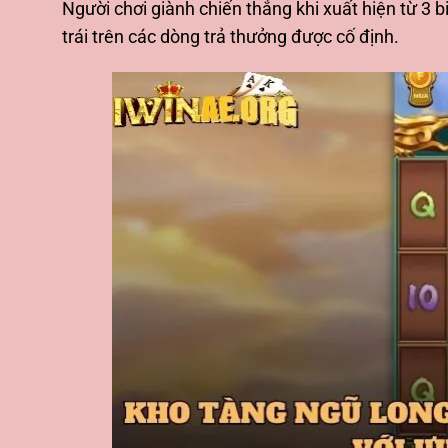
Người chơi giành chiến thắng khi xuất hiện từ 3 bi
trái trên các dòng trả thưởng được cố định.