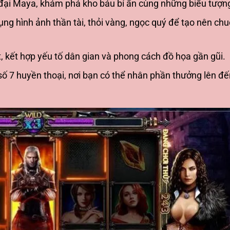
đại Maya, khám phá kho báu bí ẩn cùng những biểu tượng
g hình ảnh thần tài, thỏi vàng, ngọc quý để tạo nên chu
kết hợp yếu tố dân gian và phong cách đồ họa gần gũi.
 số 7 huyền thoại, nơi bạn có thể nhân phần thưởng lên đ