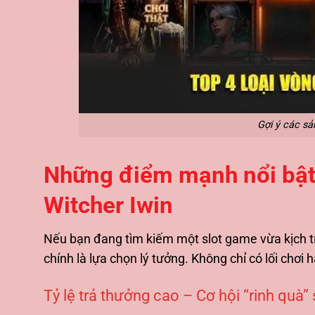
Gợi ý các s
Những điểm mạnh nổi bật
Witcher Iwin
Nếu bạn đang tìm kiếm một slot game vừa kịch tính
chính là lựa chọn lý tưởng. Không chỉ có lối chơ
Tỷ lệ trả thưởng cao – Cơ hội “rinh quà”