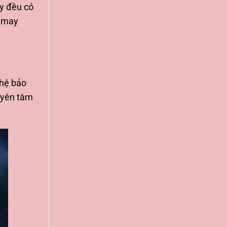
y đều có
n may
ghệ bảo
ể yên tâm