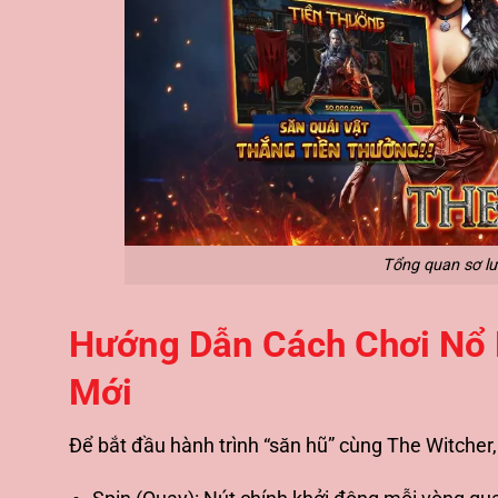
Tổng quan sơ l
Hướng Dẫn Cách Chơi Nổ 
Mới
Để bắt đầu hành trình “săn hũ” cùng The Witcher