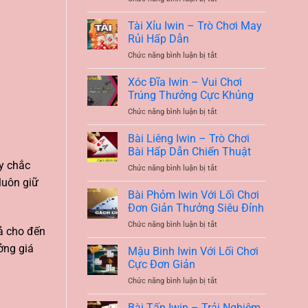
Trò
Xì
Chơi
Dách
Tài Xỉu Iwin – Trò Chơi May
Trí
Iwin
Tuệ
Rủi Hấp Dẫn
–
Hấp
Chức năng bình luận bị tắt
ở
Thú
Dẫn
Tài
Vui
Xỉu
Xóc Đĩa Iwin – Vui Chơi
Hấp
Iwin
Dẫn
Trúng Thưởng Cực Khủng
–
Đỉnh
Chức năng bình luận bị tắt
ở
Trò
Cao
Xóc
Chơi
Đĩa
Bài Liêng Iwin – Trò Chơi
May
Iwin
Rủi
Bài Hấp Dẫn Chiến Thuật
–
Hấp
ây chắc
Chức năng bình luận bị tắt
ở
Vui
Dẫn
Bài
luôn giữ
Chơi
Liêng
Bài Phỏm Iwin Với Lối Chơi
Trúng
Iwin
Thưởng
Đơn Giản Thưởng Siêu Đỉnh
–
Cực
Chức năng bình luận bị tắt
ở
Trò
Khủng
uả cho đến
Bài
Chơi
ởng giá
Phỏm
Mậu Binh Iwin Với Lối Chơi
Bài
Iwin
Hấp
Cực Đơn Giản
Với
Dẫn
Chức năng bình luận bị tắt
ở
Lối
Chiến
Mậu
Chơi
Thuật
Binh
Bài Tấn Iwin – Trải Nghiệm
Đơn