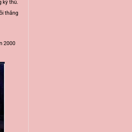
 kỳ thú.
ỗi thắng
ến 2000