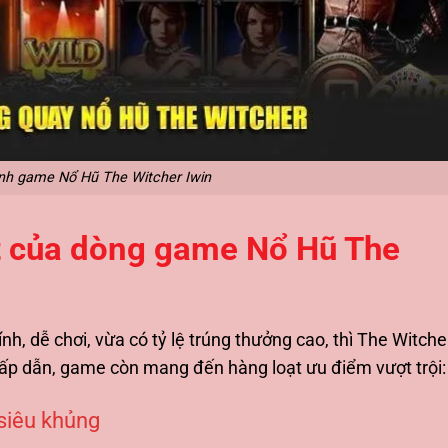
ảnh game Nổ Hũ The Witcher Iwin
 của dòng game Nổ Hũ The
, dễ chơi, vừa có tỷ lệ trúng thưởng cao, thì The Witcher
i hấp dẫn, game còn mang đến hàng loạt ưu điểm vượt trội:
 siêu khủng