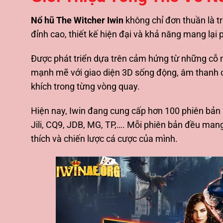
Nổ hũ The Witcher Iwin
không chỉ đơn thuần là tr
đỉnh cao, thiết kế hiện đại và khả năng mang lại
Được phát triển dựa trên cảm hứng từ những cỗ m
mạnh mẽ với giao diện 3D sống động, âm thanh ch
khích trong từng vòng quay.
Hiện nay, Iwin đang cung cấp hơn 100 phiên bản 
Jili, CQ9, JDB, MG, TP,…. Mỗi phiên bản đều man
thích và chiến lược cá cược của mình.