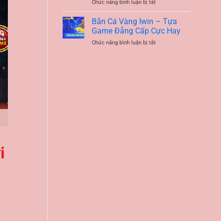
Chức năng bình luận bị tắt
ở
Cá
2025
Bắn
Iwin
Cá
Bắn Cá Vàng Iwin – Tựa
–
Vua
Chuyên
Game Đẳng Cấp Cực Hay
Hải
Mục
Chức năng bình luận bị tắt
ở
Tặc
Cực
Bắn
Iwin
Đỉnh
Cá
–
Vàng
Hành
Iwin
Trình
–
Săn
Tựa
Vàng
Game
Đẳng
Cấp
Cực
Hay
i