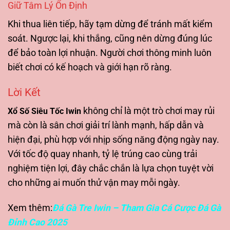
Giữ Tâm Lý Ổn Định
Khi thua liên tiếp, hãy tạm dừng để tránh mất kiểm
soát. Ngược lại, khi thắng, cũng nên dừng đúng lúc
để bảo toàn lợi nhuận. Người chơi thông minh luôn
biết chơi có kế hoạch và giới hạn rõ ràng.
Lời Kết
không chỉ là một trò chơi may rủi
Xổ Số Siêu Tốc Iwin
mà còn là sân chơi giải trí lành mạnh, hấp dẫn và
hiện đại, phù hợp với nhịp sống năng động ngày nay.
Với tốc độ quay nhanh, tỷ lệ trúng cao cùng trải
nghiệm tiện lợi, đây chắc chắn là lựa chọn tuyệt vời
cho những ai muốn thử vận may mỗi ngày.
Xem thêm:
Đá Gà Tre Iwin – Tham Gia Cá Cược Đá Gà
Đỉnh Cao 2025