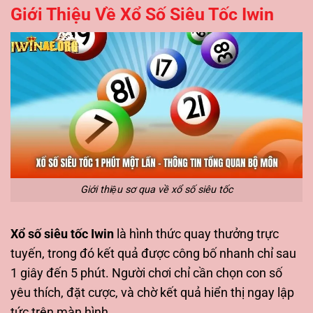
Giới Thiệu Về Xổ Số Siêu Tốc Iwin
Giới thiệu sơ qua về xổ số siêu tốc
Xổ số siêu tốc Iwin
là hình thức quay thưởng trực
tuyến, trong đó kết quả được công bố nhanh chỉ sau
1 giây đến 5 phút. Người chơi chỉ cần chọn con số
yêu thích, đặt cược, và chờ kết quả hiển thị ngay lập
tức trên màn hình.