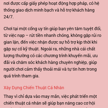
nơi được cấp giấy phép hoạt động hợp pháp, có hệ
thống giao dịch minh bạch và hỗ trợ khách hàng
24/7.
Chơi tại một cổng uy tín giúp bạn yên tâm tuyệt đối,
từ việc nạp – rút tiền nhanh chóng, không gặp rủi ro
gian lận, đến việc nhận được sự hỗ trợ kịp thời khi
gặp sự cố kỹ thuật. Ngoài ra, những nhà cái chất
lượng thường có các chương trình khuyến mãi, ưu
đãi và chăm sóc khách hàng chuyên nghiệp, giúp
người chơi cảm thấy thoải mái và tự tin hơn trong
quá trình tham gia.
Xây Dựng Chiến Thuật Cá Nhân
Thay vì chỉ dựa vào may mắn, việc phát triển một
chiến thuật cá nhân sẽ giúp bạn nâng cao cơ hội